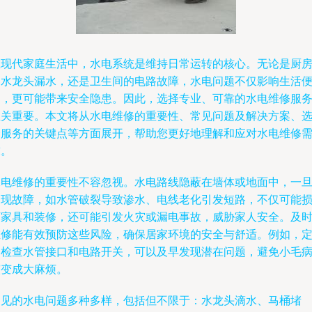
在现代家庭生活中，水电系统是维持日常运转的核心。无论是厨
的水龙头漏水，还是卫生间的电路故障，水电问题不仅影响生活
利，更可能带来安全隐患。因此，选择专业、可靠的水电维修服
至关重要。本文将从水电维修的重要性、常见问题及解决方案、
择服务的关键点等方面展开，帮助您更好地理解和应对水电维修
求。
水电维修的重要性不容忽视。水电路线隐蔽在墙体或地面中，一
出现故障，如水管破裂导致渗水、电线老化引发短路，不仅可能
坏家具和装修，还可能引发火灾或漏电事故，威胁家人安全。及
维修能有效预防这些风险，确保居家环境的安全与舒适。例如，
期检查水管接口和电路开关，可以及早发现潜在问题，避免小毛
演变成大麻烦。
常见的水电问题多种多样，包括但不限于：水龙头滴水、马桶堵