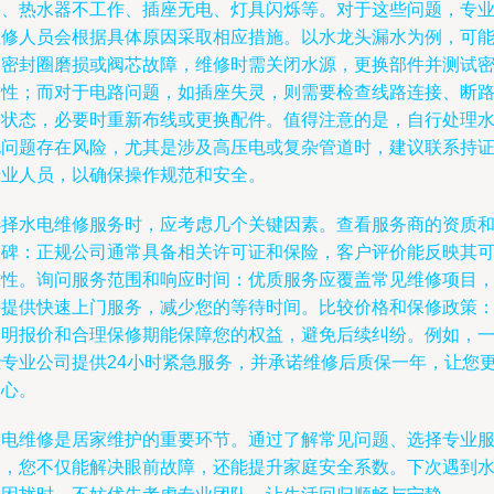
塞、热水器不工作、插座无电、灯具闪烁等。对于这些问题，专
维修人员会根据具体原因采取相应措施。以水龙头漏水为例，可
是密封圈磨损或阀芯故障，维修时需关闭水源，更换部件并测试
封性；而对于电路问题，如插座失灵，则需要检查线路连接、断
器状态，必要时重新布线或更换配件。值得注意的是，自行处理
电问题存在风险，尤其是涉及高压电或复杂管道时，建议联系持
专业人员，以确保操作规范和安全。
选择水电维修服务时，应考虑几个关键因素。查看服务商的资质
口碑：正规公司通常具备相关许可证和保险，客户评价能反映其
靠性。询问服务范围和响应时间：优质服务应覆盖常见维修项目
并提供快速上门服务，减少您的等待时间。比较价格和保修政策
透明报价和合理保修期能保障您的权益，避免后续纠纷。例如，
些专业公司提供24小时紧急服务，并承诺维修后质保一年，让您
安心。
水电维修是居家维护的重要环节。通过了解常见问题、选择专业
务，您不仅能解决眼前故障，还能提升家庭安全系数。下次遇到